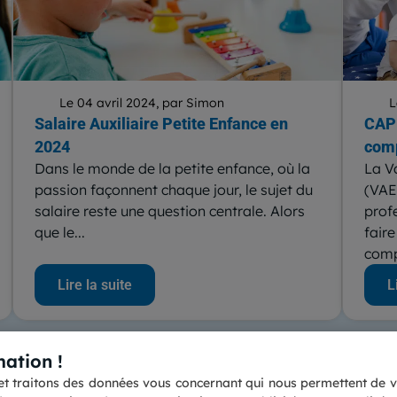
Le 04 avril 2024, par Simon
L
Salaire Auxiliaire Petite Enfance en
CAP 
2024
com
Dans le monde de la petite enfance, où la
La V
passion façonnent chaque jour, le sujet du
(VAE
salaire reste une question centrale. Alors
prof
que le...
faire
comp
Lire la suite
L
ation !
s et traitons des données vous concernant qui nous permettent de vo
Contactez nous
Accessibilité : partiellement 