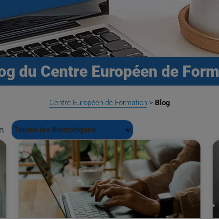
log
du Centre Européen de Form
Centre Européen de Formation
>
Blog
n