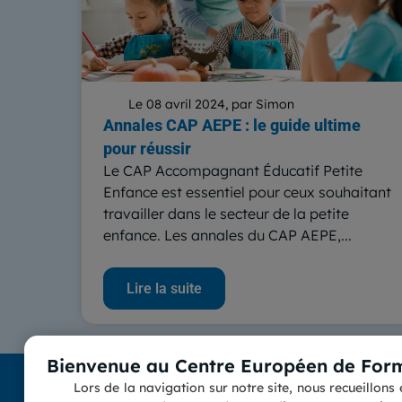
Le 08 avril 2024, par Simon
Annales CAP AEPE : le guide ultime
pour réussir
Le CAP Accompagnant Éducatif Petite
Enfance est essentiel pour ceux souhaitant
travailler dans le secteur de la petite
enfance. Les annales du CAP AEPE,...
Lire la suite
Bienvenue au Centre Européen de Form
Lors de la navigation sur notre site, nous recueillon