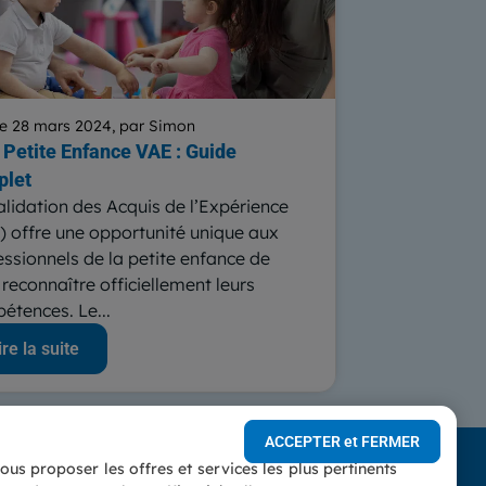
e 28 mars 2024, par Simon
Petite Enfance VAE : Guide
plet
alidation des Acquis de l’Expérience
) offre une opportunité unique aux
essionnels de la petite enfance de
 reconnaître officiellement leurs
étences. Le...
ire la suite
ACCEPTER et FERMER
us proposer les offres et services les plus pertinents
conforme