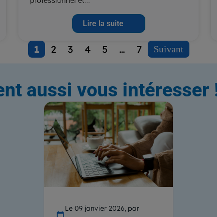
professionnel et...
Lire la suite
1
2
3
4
5
…
7
Suivant
ent aussi vous intéresser 
Le 09 janvier 2026, par