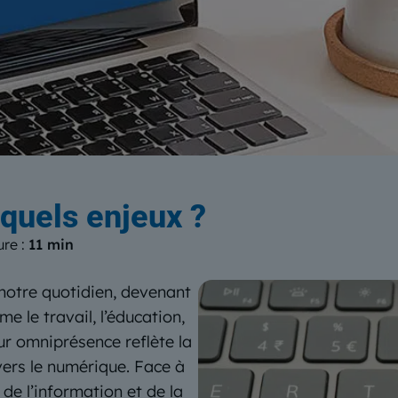
log
du Centre Européen de Form
 quels enjeux ?
ure :
11 min
notre quotidien, devenant
 le travail, l’éducation,
eur omniprésence reflète la
 vers le numérique. Face à
de l’information et de la