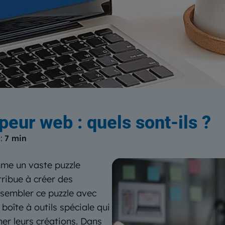
log
du Centre Européen de Form
peur web : quels sont-ils ?
 :
7 min
me un vaste puzzle
ribue à créer des
ssembler ce puzzle avec
boîte à outils spéciale qui
ner leurs créations. Dans