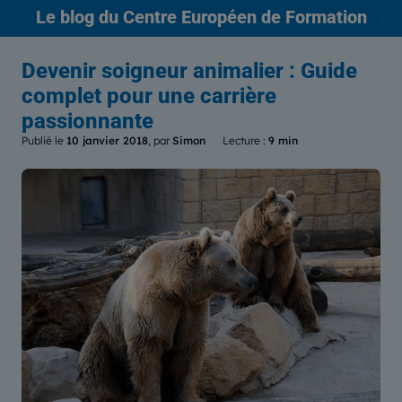
Le blog
du Centre Européen de Formation
Devenir soigneur animalier : Guide
complet pour une carrière
passionnante
Publié le
10 janvier 2018
, par
Simon
Lecture :
9 min