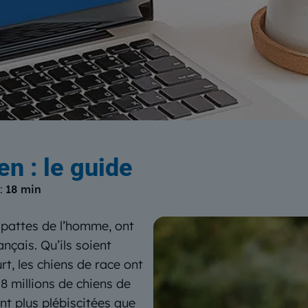
log
du Centre Européen de Form
en : le guide
 :
18 min
 pattes de l’homme, ont
nçais. Qu’ils soient
rt, les chiens de race ont
8 millions de chiens de
nt plus plébiscitées que