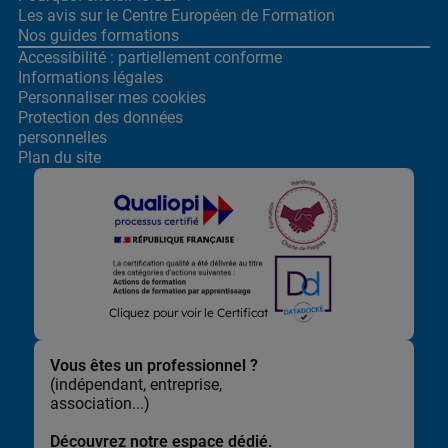
Les avis sur le Centre
Européen de Formation
Nos guides formations
Accessibilité : partiellement conforme
Informations légales
Personnaliser mes cookies
Protection des données
personnelles
Plan du site
Lors de la navigation sur notre site, nous recueillons et traitons
Cliquez pour voir le Certificat
des données vous concernant qui nous permettent de vous
proposer les offres et services les plus pertinents pour vous et
de vous adresser, directement ou via des partenaires, des
Vous êtes un professionnel ?
communications et publicités personnalisées et de mesurer
(indépendant, entreprise,
leur efficacité. Elles nous permettent également d’adapter le
association...)
contenu de notre site à vos préférences, de vous faciliter le
partage de contenu sur les réseaux sociaux et de réaliser des
Découvrez notre espace dédié.
statistiques.