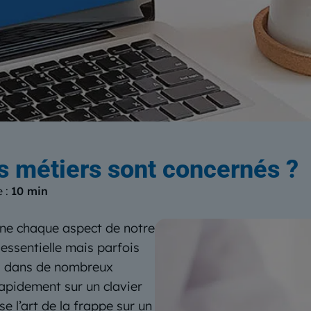
log
du Centre Européen de Form
ls métiers sont concernés ?
e :
10 min
ne chaque aspect de notre
essentielle mais parfois
ial dans de nombreux
apidement sur un clavier
e l’art de la frappe sur un