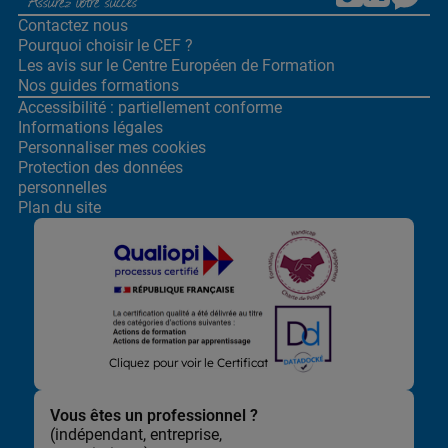
Contactez nous
Pourquoi choisir le CEF ?
Les avis sur le Centre
Européen de Formation
Nos guides formations
Accessibilité : partiellement conforme
Informations légales
Personnaliser mes cookies
Protection des données
personnelles
Plan du site
Lors de la navigation sur notre site, nous recueillons et traitons
Cliquez pour voir le Certificat
des données vous concernant qui nous permettent de vous
proposer les offres et services les plus pertinents pour vous et
de vous adresser, directement ou via des partenaires, des
Vous êtes un professionnel ?
communications et publicités personnalisées et de mesurer
(indépendant, entreprise,
leur efficacité. Elles nous permettent également d’adapter le