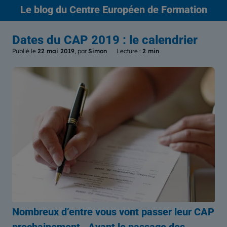
Le blog
du Centre Européen de Formation
Dates du CAP 2019 : le calendrier
Publié le
22 mai 2019
, par
Simon
Lecture :
2 min
Nombreux d’entre vous vont passer leur CAP
prochainement. Avant le passage des