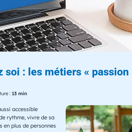
log
du Centre Européen de Form
 soi : les métiers « passion
ture :
13 min
aussi accessible
de rythme, vivre de sa
us en plus de personnes