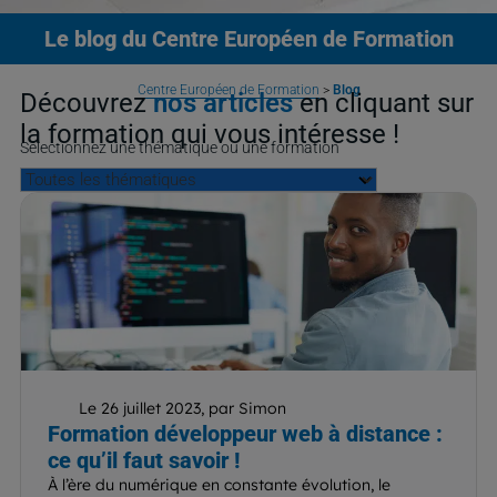
Le blog
du Centre Européen de Formation
Centre Européen de Formation
>
Blog
Découvrez
nos articles
en cliquant sur
la formation qui vous intéresse !
Sélectionnez une thématique ou une formation
Le 26 juillet 2023, par Simon
Formation développeur web à distance :
ce qu’il faut savoir !
À l’ère du numérique en constante évolution, le