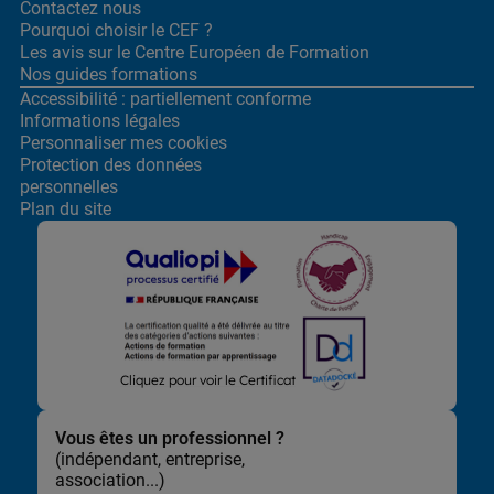
Contactez nous
Pourquoi choisir le CEF ?
Les avis sur le Centre
Européen de Formation
Nos guides formations
Accessibilité : partiellement conforme
Informations légales
Personnaliser mes cookies
Protection des données
personnelles
Plan du site
Lors de la navigation sur notre site, nous recueillons et traitons
Cliquez pour voir le Certificat
des données vous concernant qui nous permettent de vous
proposer les offres et services les plus pertinents pour vous et
de vous adresser, directement ou via des partenaires, des
Vous êtes un professionnel ?
communications et publicités personnalisées et de mesurer
(indépendant, entreprise,
leur efficacité. Elles nous permettent également d’adapter le
association...)
contenu de notre site à vos préférences, de vous faciliter le